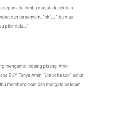
abtu depan ada lomba masak di sekolah
sebut dan tersenyum.. “ok”…. “Ibu mau
u pikir dulu….”
ang mengambil batang pisang. Amin
pa Bu?” Tanya Amin. “Untuk besok” sahut
 Ibu membersihkan dan mengiris pelepah