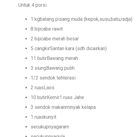
Untuk 4 porsi
1 kgbatang pisang muda (kepok,susu,batu,radja)
8 bijicabe rawit
2 bijicabe merah besar
5 cangkirSantan kara (sdh dicairkan)
11 butirBawang merah
3 siungBawang putih
1/2 sendok tehterasi
2 ruasLaos
10 butirKemir1 ruas Jahe
3 sendok makanminyak kelapa
1 ruaskunyit
secukupnyagaram
secukupnyagula