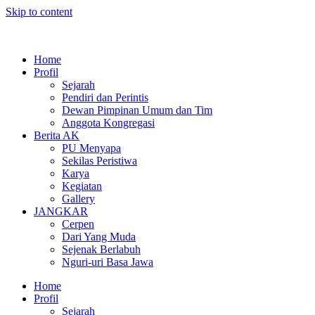
Skip to content
Home
Profil
Sejarah
Pendiri dan Perintis
Dewan Pimpinan Umum dan Tim
Anggota Kongregasi
Berita AK
PU Menyapa
Sekilas Peristiwa
Karya
Kegiatan
Gallery
JANGKAR
Cerpen
Dari Yang Muda
Sejenak Berlabuh
Nguri-uri Basa Jawa
Home
Profil
Sejarah