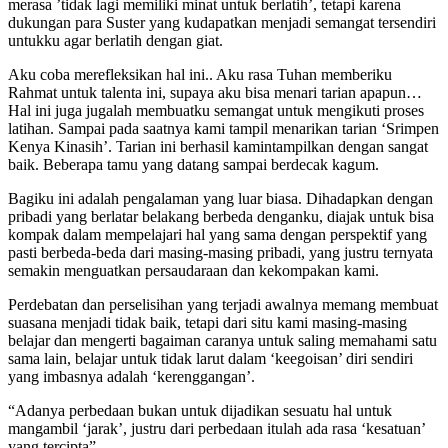
merasa ’tidak lagi memiliki minat untuk berlatih’, tetapi karena
dukungan para Suster yang kudapatkan menjadi semangat tersendiri
untukku agar berlatih dengan giat.
Aku coba merefleksikan hal ini.. Aku rasa Tuhan memberiku
Rahmat untuk talenta ini, supaya aku bisa menari tarian apapun…
Hal ini juga jugalah membuatku semangat untuk mengikuti proses
latihan. Sampai pada saatnya kami tampil menarikan tarian ‘Srimpen
Kenya Kinasih’. Tarian ini berhasil kamintampilkan dengan sangat
baik. Beberapa tamu yang datang sampai berdecak kagum.
Bagiku ini adalah pengalaman yang luar biasa. Dihadapkan dengan
pribadi yang berlatar belakang berbeda denganku, diajak untuk bisa
kompak dalam mempelajari hal yang sama dengan perspektif yang
pasti berbeda-beda dari masing-masing pribadi, yang justru ternyata
semakin menguatkan persaudaraan dan kekompakan kami.
Perdebatan dan perselisihan yang terjadi awalnya memang membuat
suasana menjadi tidak baik, tetapi dari situ kami masing-masing
belajar dan mengerti bagaiman caranya untuk saling memahami satu
sama lain, belajar untuk tidak larut dalam ‘keegoisan’ diri sendiri
yang imbasnya adalah ‘kerenggangan’.
“Adanya perbedaan bukan untuk dijadikan sesuatu hal untuk
mangambil ‘jarak’, justru dari perbedaan itulah ada rasa ‘kesatuan’
yang tercipta”….