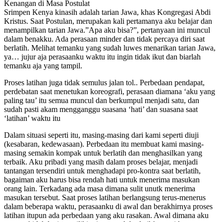
Kenangan di Masa Postulat
Srimpen Kenya kinasih adalah tarian Jawa, khas Kongregasi Abdi
Kristus. Saat Postulan, merupakan kali pertamanya aku belajar dan
menampilkan tarian Jawa.”Apa aku bisa?”, pertanyaan ini muncul
dalam benakku. Ada perasaan minder dan tidak percaya diri saat
berlatih. Melihat temanku yang sudah luwes menarikan tarian Jawa,
ya… jujur aja perasaanku waktu itu ingin tidak ikut dan biarlah
temanku aja yang tampil.
Proses latihan juga tidak semulus jalan tol.. Perbedaan pendapat,
perdebatan saat menetukan koreografi, perasaan diamana ‘aku yang
paling tau’ itu semua muncul dan berkumpul menjadi satu, dan
sudah pasti akam mengganggu suasana ‘hati’ dan suasana saat
‘latihan’ waktu itu
Dalam situasi seperti itu, masing-masing dari kami seperti diuji
(kesabaran, kedewasaan). Perbedaan itu membuat kami masing-
masing semakin kompak untuk berlatih dan menghasilkan yang
terbaik. Aku pribadi yang masih dalam proses belajar, menjadi
tantangan tersendiri untuk menghadapi pro-kontra saat berlatih,
bagaiman aku harus bisa rendah hati untuk menerima masukan
orang lain. Terkadang ada masa dimana sulit unutk menerima
masukan tersebut. Saat proses latihan berlangsung terus-menerus
dalam beberapa waktu, perasaanku di awal dan berakhirnya proses
latihan itupun ada perbedaan yang aku rasakan. Awal dimana aku