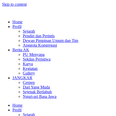
Skip to content
Home
Profil
Sejarah
Pendiri dan Perintis
Dewan Pimpinan Umum dan Tim
Anggota Kongregasi
Berita AK
PU Menyapa
Sekilas Peristiwa
Karya
Kegiatan
Gallery
JANGKAR
Cerpen
Dari Yang Muda
Sejenak Berlabuh
Nguri-uri Basa Jawa
Home
Profil
Sejarah