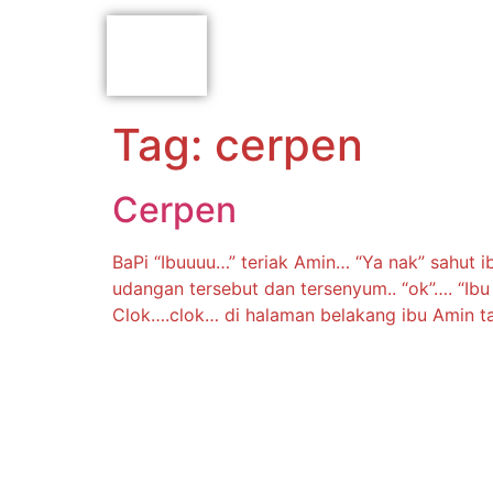
Tag:
cerpen
Cerpen
BaPi “Ibuuuu…” teriak Amin… “Ya nak” sahut i
udangan tersebut dan tersenyum.. “ok”…. “Ib
Clok….clok… di halaman belakang ibu Amin 