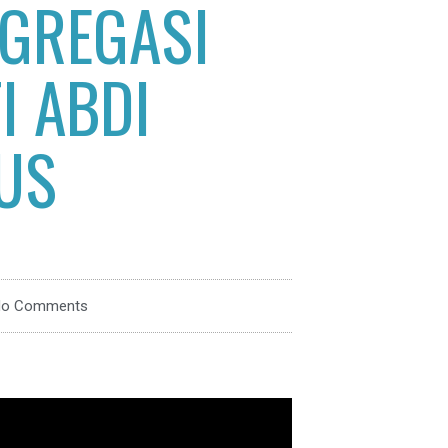
GREGASI
I ABDI
US
o Comments