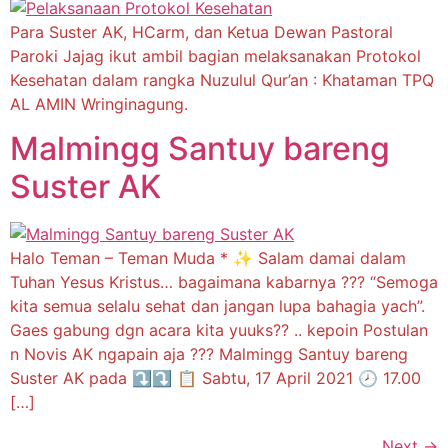
Para Suster AK, HCarm, dan Ketua Dewan Pastoral
Paroki Jajag ikut ambil bagian melaksanakan Protokol
Kesehatan dalam rangka Nuzulul Qur’an : Khataman TPQ
AL AMIN Wringinagung.
Malmingg Santuy bareng
Suster AK
Halo Teman – Teman Muda * ✨ Salam damai dalam
Tuhan Yesus Kristus… bagaimana kabarnya ??? “Semoga
kita semua selalu sehat dan jangan lupa bahagia yach”.
Gaes gabung dgn acara kita yuuks?? .. kepoin Postulan
n Novis AK ngapain aja ??? Malmingg Santuy bareng
Suster AK pada ⤵️⤵️ 📋 Sabtu, 17 April 2021 🕗 17.00
[…]
Next
→