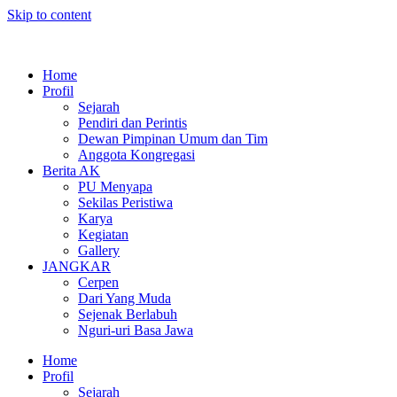
Skip to content
Home
Profil
Sejarah
Pendiri dan Perintis
Dewan Pimpinan Umum dan Tim
Anggota Kongregasi
Berita AK
PU Menyapa
Sekilas Peristiwa
Karya
Kegiatan
Gallery
JANGKAR
Cerpen
Dari Yang Muda
Sejenak Berlabuh
Nguri-uri Basa Jawa
Home
Profil
Sejarah