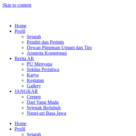
Skip to content
Home
Profil
Sejarah
Pendiri dan Perintis
Dewan Pimpinan Umum dan Tim
Anggota Kongregasi
Berita AK
PU Menyapa
Sekilas Peristiwa
Karya
Kegiatan
Gallery
JANGKAR
Cerpen
Dari Yang Muda
Sejenak Berlabuh
Nguri-uri Basa Jawa
Home
Profil
Sejarah