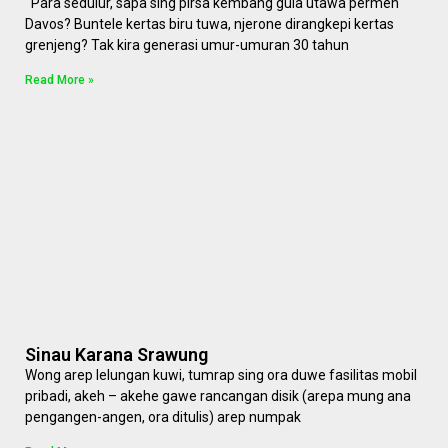
Para sedulur, sapa sing pirsa kembang gula utawa permen
Davos? Buntele kertas biru tuwa, njerone dirangkepi kertas
grenjeng? Tak kira generasi umur-umuran 30 tahun
Read More »
Sinau Karana Srawung
Wong arep lelungan kuwi, tumrap sing ora duwe fasilitas mobil
pribadi, akeh – akehe gawe rancangan disik (arepa mung ana
pengangen-angen, ora ditulis) arep numpak